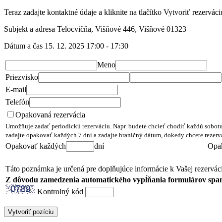
Teraz zadajte kontaktné údaje a kliknite na tlačítko Vytvoriť rezerváci
Subjekt a adresa
Telocvičňa, Višňové 446, Višňové 01323
Dátum a čas
15. 12. 2025 17:00 - 17:30
Meno
Priezvisko
E-mail
Telefón
Opakovaná rezervácia
Umožňuje zadať periodickú rezerváciu. Napr. budete chcieť chodiť každú sobotu
zadajte opakovať každých 7 dní a zadajte hraničný dátum, dokedy chcete rezerv
Opakovať každých
dní
Opa
Táto poznámka je určená pre doplňujúce informácie k Vašej rezerváci
Z dôvodu zamedzenia automatického vypĺňania formulárov spam
Kontrolný kód