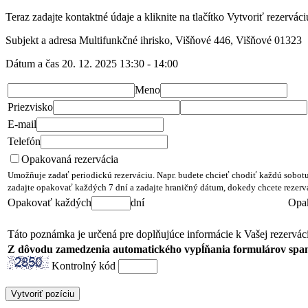
Teraz zadajte kontaktné údaje a kliknite na tlačítko Vytvoriť rezerváci
Subjekt a adresa
Multifunkčné ihrisko, Višňové 446, Višňové 01323
Dátum a čas
20. 12. 2025 13:30 - 14:00
Meno
Priezvisko
E-mail
Telefón
Opakovaná rezervácia
Umožňuje zadať periodickú rezerváciu. Napr. budete chcieť chodiť každú sobotu
zadajte opakovať každých 7 dní a zadajte hraničný dátum, dokedy chcete rezerv
Opakovať každých
dní
Opa
Táto poznámka je určená pre doplňujúce informácie k Vašej rezerváci
Z dôvodu zamedzenia automatického vypĺňania formulárov spam
Kontrolný kód