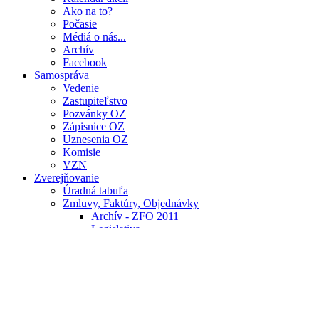
Ako na to?
Počasie
Médiá o nás...
Archív
Facebook
Samospráva
Vedenie
Zastupiteľstvo
Pozvánky OZ
Zápisnice OZ
Uznesenia OZ
Komisie
VZN
Zverejňovanie
Úradná tabuľa
Zmluvy, Faktúry, Objednávky
Archív - ZFO 2011
Legislativa
Verejné obstarávanie
Podnikateľ
Návštevník
Poloha
Príroda
Pamiatky
Kontakty