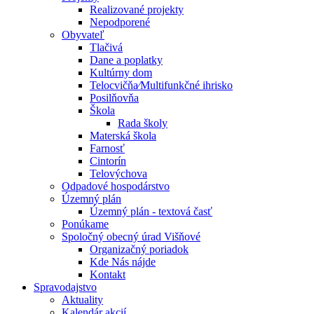
Realizované projekty
Nepodporené
Obyvateľ
Tlačivá
Dane a poplatky
Kultúrny dom
Telocvičňa⁄Multifunkčné ihrisko
Posilňovňa
Škola
Rada školy
Materská škola
Farnosť
Cintorín
Telovýchova
Odpadové hospodárstvo
Územný plán
Územný plán - textová časť
Ponúkame
Spoločný obecný úrad Višňové
Organizačný poriadok
Kde Nás nájde
Kontakt
Spravodajstvo
Aktuality
Kalendár akcií