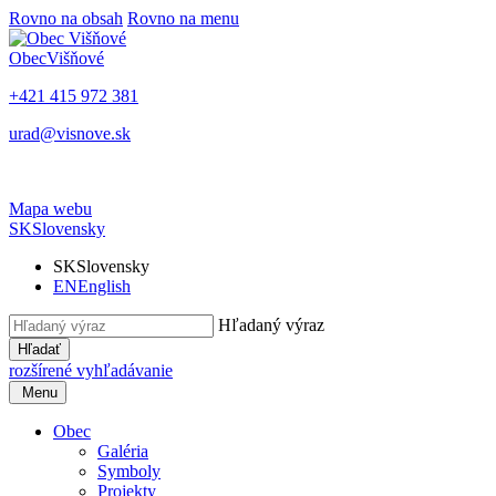
Rovno na obsah
Rovno na menu
Obec
Višňové
+421 415 972 381
urad@visnove.sk
Mapa webu
SK
Slovensky
SK
Slovensky
EN
English
Hľadaný výraz
Hľadať
rozšírené vyhľadávanie
Menu
Obec
Galéria
Symboly
Projekty