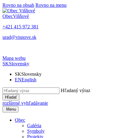
Rovno na obsah
Rovno na menu
Obec
Višňové
+421 415 972 381
urad@visnove.sk
Mapa webu
SK
Slovensky
SK
Slovensky
EN
English
Hľadaný výraz
Hľadať
rozšírené vyhľadávanie
Menu
Obec
Galéria
Symboly
Projekty