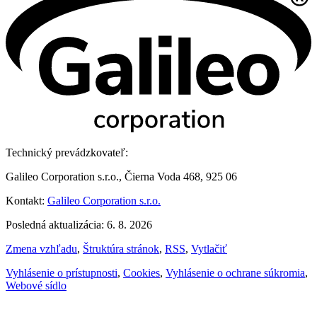
Technický prevádzkovateľ:
Galileo Corporation s.r.o., Čierna Voda 468, 925 06
Kontakt:
Galileo Corporation s.r.o.
Posledná aktualizácia: 6. 8. 2026
Zmena vzhľadu
,
Štruktúra stránok
,
RSS
,
Vytlačiť
Vyhlásenie o prístupnosti
,
Cookies
,
Vyhlásenie o ochrane súkromia
,
Webové sídlo