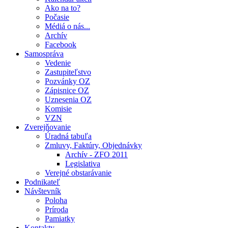
Ako na to?
Počasie
Médiá o nás...
Archív
Facebook
Samospráva
Vedenie
Zastupiteľstvo
Pozvánky OZ
Zápisnice OZ
Uznesenia OZ
Komisie
VZN
Zverejňovanie
Úradná tabuľa
Zmluvy, Faktúry, Objednávky
Archív - ZFO 2011
Legislativa
Verejné obstarávanie
Podnikateľ
Návštevník
Poloha
Príroda
Pamiatky
Kontakty