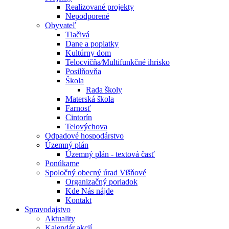
Realizované projekty
Nepodporené
Obyvateľ
Tlačivá
Dane a poplatky
Kultúrny dom
Telocvičňa⁄Multifunkčné ihrisko
Posilňovňa
Škola
Rada školy
Materská škola
Farnosť
Cintorín
Telovýchova
Odpadové hospodárstvo
Územný plán
Územný plán - textová časť
Ponúkame
Spoločný obecný úrad Višňové
Organizačný poriadok
Kde Nás nájde
Kontakt
Spravodajstvo
Aktuality
Kalendár akcií