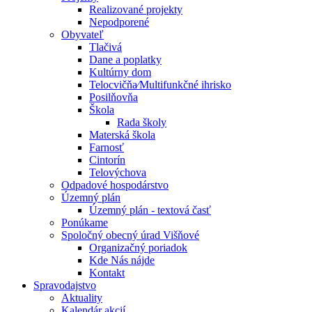
Realizované projekty
Nepodporené
Obyvateľ
Tlačivá
Dane a poplatky
Kultúrny dom
Telocvičňa⁄Multifunkčné ihrisko
Posilňovňa
Škola
Rada školy
Materská škola
Farnosť
Cintorín
Telovýchova
Odpadové hospodárstvo
Územný plán
Územný plán - textová časť
Ponúkame
Spoločný obecný úrad Višňové
Organizačný poriadok
Kde Nás nájde
Kontakt
Spravodajstvo
Aktuality
Kalendár akcií