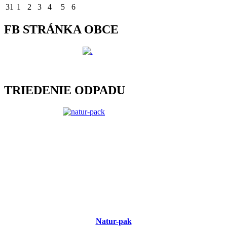
31
1
2
3
4
5
6
FB STRÁNKA OBCE
TRIEDENIE ODPADU
Natur-pak