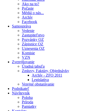
Ako na to?
Počasie
Médiá o nás...
Archív
Facebook
Samospráva
Vedenie
Zastupiteľstvo
Pozvánky OZ
Zápisnice OZ
Uznesenia OZ
Komisie
VZN
Zverejňovanie
Úradná tabuľa
Zmluvy, Faktúry, Objednávky
Archív - ZFO 2011
Legislativa
Verejné obstarávanie
Podnikateľ
Návštevník
Poloha
Príroda
Pamiatky
Kontakty