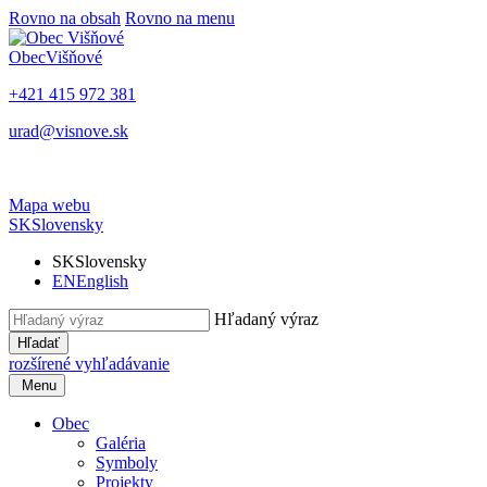
Rovno na obsah
Rovno na menu
Obec
Višňové
+421 415 972 381
urad@visnove.sk
Mapa webu
SK
Slovensky
SK
Slovensky
EN
English
Hľadaný výraz
Hľadať
rozšírené vyhľadávanie
Menu
Obec
Galéria
Symboly
Projekty