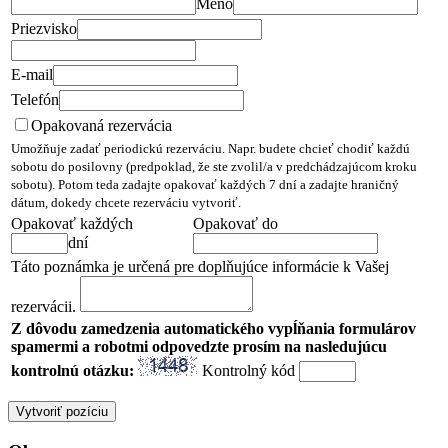
Meno
Priezvisko
E-mail
Telefón
Opakovaná rezervácia
Umožňuje zadať periodickú rezerváciu. Napr. budete chcieť chodiť každú
sobotu do posilovny (predpoklad, že ste zvolil/a v predchádzajúcom kroku
sobotu). Potom teda zadajte opakovať každých 7 dní a zadajte hraničný
dátum, dokedy chcete rezerváciu vytvoriť.
Opakovať každých
Opakovať do
dní
Táto poznámka je určená pre doplňujúce informácie k Vašej
rezervácii.
Z dôvodu zamedzenia automatického vypĺňania formulárov
spamermi a robotmi odpovedzte prosím na nasledujúcu
kontrolnú otázku:
Kontrolný kód