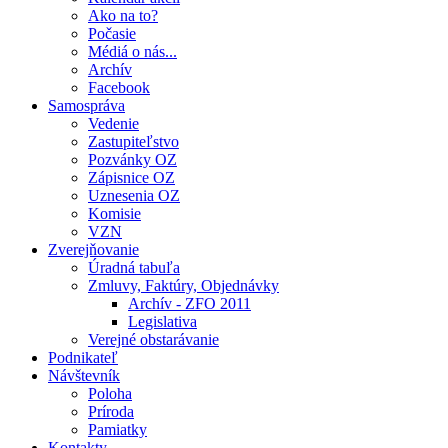
Ako na to?
Počasie
Médiá o nás...
Archív
Facebook
Samospráva
Vedenie
Zastupiteľstvo
Pozvánky OZ
Zápisnice OZ
Uznesenia OZ
Komisie
VZN
Zverejňovanie
Úradná tabuľa
Zmluvy, Faktúry, Objednávky
Archív - ZFO 2011
Legislativa
Verejné obstarávanie
Podnikateľ
Návštevník
Poloha
Príroda
Pamiatky
Kontakty