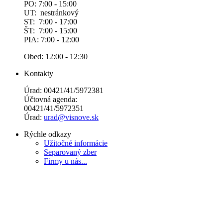
PO: 7:00 - 15:00
UT: nestránkový
ST: 7:00 - 17:00
ŠT: 7:00 - 15:00
PIA: 7:00 - 12:00
Obed: 12:00 - 12:30
Kontakty
Úrad: 00421/41/5972381
Účtovná agenda:
00421/41/5972351
Úrad:
urad@visnove.sk
Rýchle odkazy
Užitočné informácie
Separovaný zber
Firmy u nás...