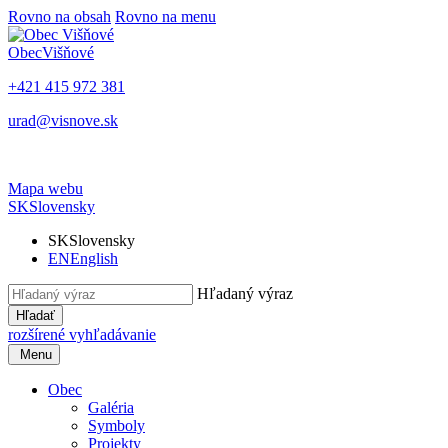
Rovno na obsah
Rovno na menu
Obec
Višňové
+421 415 972 381
urad@visnove.sk
Mapa webu
SK
Slovensky
SK
Slovensky
EN
English
Hľadaný výraz
Hľadať
rozšírené vyhľadávanie
Menu
Obec
Galéria
Symboly
Projekty