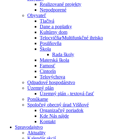
Realizované projekty
Nepodporené
Obyvateľ
Tlačivá
Dane a poplatky
Kultúrny dom
Telocvičňa⁄Multifunkčné ihrisko
Posilňovňa
Škola
Rada školy
Materská škola
Farnosť
Cintorín
Telovýchova
Odpadové hospodárstvo
Územný plán
Územný plán - textová časť
Ponúkame
Spoločný obecný úrad Višňové
Organizačný poriadok
Kde Nás nájde
Kontakt
Spravodajstvo
Aktuality
Kalendár akcií