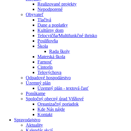
Realizované projekty
Nepodporené
Obyvateľ
Tlačivá
Dane a poplatky
Kultúrny dom
Telocvičňa⁄Multifunkčné ihrisko
Posilňovňa
Škola
Rada školy
Materská škola
Farnosť
Cintorín
Telovýchova
Odpadové hospodárstvo
Územný plán
Územný plán - textová časť
Ponúkame
Spoločný obecný úrad Višňové
Organizačný poriadok
Kde Nás nájde
Kontakt
Spravodajstvo
Aktuality
Kalendár akcií