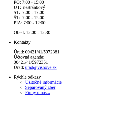
PO: 7:00 - 15:00
UT: nestránkový
ST: 7:00 - 17:00
ŠT: 7:00 - 15:00
PIA: 7:00 - 12:00
Obed: 12:00 - 12:30
Kontakty
Úrad: 00421/41/5972381
Účtovná agenda:
00421/41/5972351
Úrad:
urad@visnove.sk
Rýchle odkazy
Užitočné informácie
Separovaný zber
Firmy u nás...