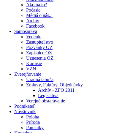
Ako na to?
Počasie
Médiá o nás...
Archív
Facebook
Samospráva
Vedenie
Zastupiteľstvo
Pozvánky OZ
Zápisnice OZ
Uznesenia OZ
Komisie
VZN
Zverejňovanie
Úradná tabuľa
Zmluvy, Faktúry, Objednávky
Archív - ZFO 2011
Legislativa
Verejné obstarávanie
Podnikateľ
Návštevník
Poloha
Príroda
Pamiatky
Kontakty