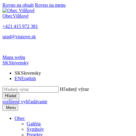
Rovno na obsah
Rovno na menu
Obec
Višňové
+421 415 972 381
urad@visnove.sk
Mapa webu
SK
Slovensky
SK
Slovensky
EN
English
Hľadaný výraz
Hľadať
rozšírené vyhľadávanie
Menu
Obec
Galéria
Symboly
Projekty