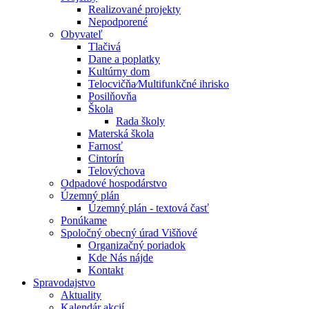
Realizované projekty
Nepodporené
Obyvateľ
Tlačivá
Dane a poplatky
Kultúrny dom
Telocvičňa⁄Multifunkčné ihrisko
Posilňovňa
Škola
Rada školy
Materská škola
Farnosť
Cintorín
Telovýchova
Odpadové hospodárstvo
Územný plán
Územný plán - textová časť
Ponúkame
Spoločný obecný úrad Višňové
Organizačný poriadok
Kde Nás nájde
Kontakt
Spravodajstvo
Aktuality
Kalendár akcií