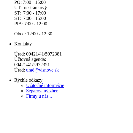
PO: 7:00 - 15:00
UT: nestránkový
ST: 7:00 - 17:00
ŠT: 7:00 - 15:00
PIA: 7:00 - 12:00
Obed: 12:00 - 12:30
Kontakty
Úrad: 00421/41/5972381
Účtovná agenda:
00421/41/5972351
Úrad:
urad@visnove.sk
Rýchle odkazy
Užitočné informácie
Separovaný zber
Firmy u nás...