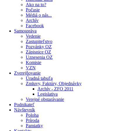
Ako na to?
Počasie
Médiá o nás...
Archív
Facebook
Samospráva
Vedenie
Zastupiteľstvo
Pozvánky OZ
Zápisnice OZ
Uznesenia OZ
Komisie
VZN
Zverejňovanie
Úradná tabuľa
Zmluvy, Faktúry, Objednávky
Archív - ZFO 2011
Legislativa
Verejné obstarávanie
Podnikateľ
Návštevník
Poloha
Príroda
Pamiatky
Kontakty