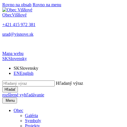
Rovno na obsah
Rovno na menu
Obec
Višňové
+421 415 972 381
urad@visnove.sk
Mapa webu
SK
Slovensky
SK
Slovensky
EN
English
Hľadaný výraz
Hľadať
rozšírené vyhľadávanie
Menu
Obec
Galéria
Symboly
Projekty