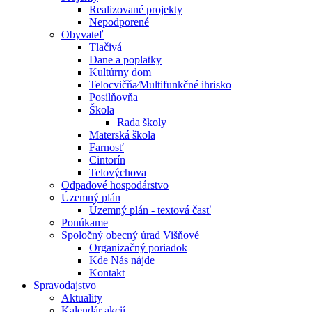
Realizované projekty
Nepodporené
Obyvateľ
Tlačivá
Dane a poplatky
Kultúrny dom
Telocvičňa⁄Multifunkčné ihrisko
Posilňovňa
Škola
Rada školy
Materská škola
Farnosť
Cintorín
Telovýchova
Odpadové hospodárstvo
Územný plán
Územný plán - textová časť
Ponúkame
Spoločný obecný úrad Višňové
Organizačný poriadok
Kde Nás nájde
Kontakt
Spravodajstvo
Aktuality
Kalendár akcií