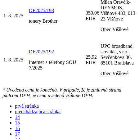
Milan Oravčík-
DEYMOS,
DF2025/193
350,06
Višňové 433, 013
1. 8. 2025
EUR
23 Višňové
tonery Brother
Obec Višňové
UPC broadband
DF2025/192
slovakia, s.r.o.,
25,92
Sevčenkova 36,
1. 8. 2025
Internet + telefony SOU
EUR
85101 Bratislava
7/2025
Obec Višňové
* Uvedená cena je konečná. V prípade, že je zmluvná strana
platcom DPH, je cena uvedená vrátane DPH.
prvá stránka
predchádzajúca stránka
14
15
16
17