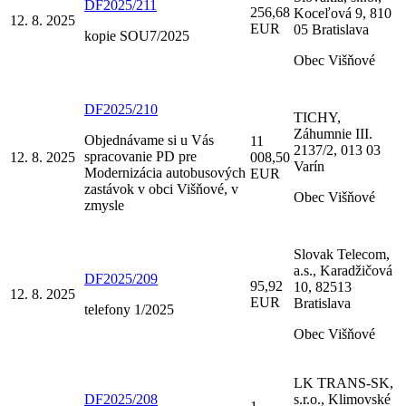
DF2025/211
256,68
Koceľová 9, 810
12. 8. 2025
EUR
05 Bratislava
kopie SOU7/2025
Obec Višňové
DF2025/210
TICHY,
Záhumnie III.
Objednávame si u Vás
11
2137/2, 013 03
spracovanie PD pre
12. 8. 2025
008,50
Varín
Modernizácia autobusových
EUR
zastávok v obci Višňové, v
Obec Višňové
zmysle
Slovak Telecom,
a.s., Karadžičová
DF2025/209
95,92
10, 82513
12. 8. 2025
EUR
Bratislava
telefony 1/2025
Obec Višňové
LK TRANS-SK,
DF2025/208
s.r.o., Klimovské