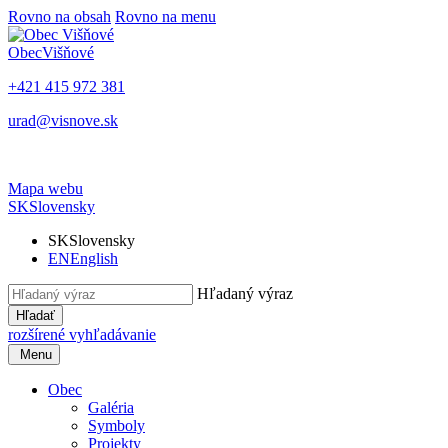
Rovno na obsah
Rovno na menu
Obec
Višňové
+421 415 972 381
urad@visnove.sk
Mapa webu
SK
Slovensky
SK
Slovensky
EN
English
Hľadaný výraz
Hľadať
rozšírené vyhľadávanie
Menu
Obec
Galéria
Symboly
Projekty