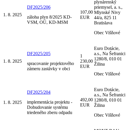
plynárenský
DF2025/206
priemysel, a. s.,
107,00
Mlynské Nivy
1. 8. 2025
záloha plyn 8/2025 KD-
EUR
44/a, 825 11
VSM, OÚ, KD-MSM
Bratislava
Obec Višňové
Euro Dotácie,
DF2025/205
a.s., Na Šefranici
1
1280/8, 010 01
1. 8. 2025
230,00
spracovanie projektového
Žilina
EUR
zámeru zastávky v obci
Obec Višňové
Euro Dotácie,
DF2025/204
a.s., Na Šefranici
492,00
1280/8, 010 01
implementácia projektu -
1. 8. 2025
EUR
Žilina
Dobudovanie systému
triedeného zberu odpadu
Obec Višňové