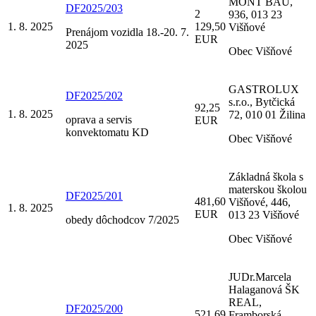
MONT BAU,
DF2025/203
2
936, 013 23
1. 8. 2025
129,50
Višňové
Prenájom vozidla 18.-20. 7.
EUR
2025
Obec Višňové
GASTROLUX
DF2025/202
s.r.o., Bytčická
92,25
1. 8. 2025
72, 010 01 Žilina
oprava a servis
EUR
konvektomatu KD
Obec Višňové
Základná škola s
materskou školou
DF2025/201
481,60
Višňové, 446,
1. 8. 2025
EUR
013 23 Višňové
obedy dôchodcov 7/2025
Obec Višňové
JUDr.Marcela
Halaganová ŠK
REAL,
DF2025/200
521,69
Framborská