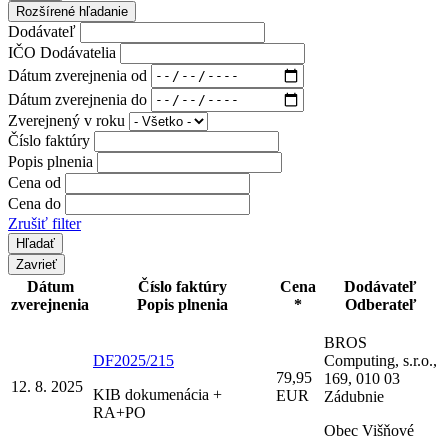
Rozšírené hľadanie
Dodávateľ
IČO Dodávatelia
Dátum zverejnenia od
Dátum zverejnenia do
Zverejnený v roku
Číslo faktúry
Popis plnenia
Cena od
Cena do
Zrušiť filter
Zavrieť
Dátum
Číslo faktúry
Cena
Dodávateľ
zverejnenia
Popis plnenia
*
Odberateľ
BROS
DF2025/215
Computing, s.r.o.,
79,95
169, 010 03
12. 8. 2025
KIB dokumenácia +
EUR
Zádubnie
RA+PO
Obec Višňové