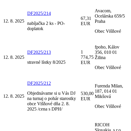
Avacom,
DF2025/214
Ocelárska 659/5
67,31
12. 8. 2025
Praha
nabíjačka 2 ks - PO-
EUR
doplatok
Obec Višňové
fpoho, Kálov
1
DF2025/213
356, 010 01
12. 8. 2025
774,75
Žilina
stravné lístky 8/2025
EUR
Obec Višňové
DF2025/212
Furenda Milan,
187, 014 01
Objednávame si u Vás DJ
530,00
12. 8. 2025
Mikšová
na turnaj o pohár starostky
EUR
obce Višňové dňa 2. 8.
Obec Višňové
2025 /cena s DPH/
RICOH
Slovakia, s.r.o.,