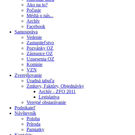
Ako na to?
Počasie
Médiá o nás...
Archív
Facebook
Samospráva
Vedenie
Zastupiteľstvo
Pozvánky OZ
Zápisnice OZ
Uznesenia OZ
Komisie
VZN
Zverejňovanie
Úradná tabuľa
Zmluvy, Faktúry, Objednávky
Archív - ZFO 2011
Legislativa
Verejné obstarávanie
Podnikateľ
Návštevník
Poloha
Príroda
Pamiatky
Kontakty