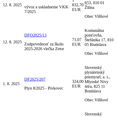
1
653, 010 01
12. 8. 2025
832,70
vývoz a uskladnenie VKK
Žilina
EUR
7/2025
Obec Višňové
Komunálna
DFO2025/13
poisťovňa,
71,07
Štefánika 17, 810
12. 8. 2025
Zodpovednosť za školu
EUR
05 Bratislava
2025-2026 vlečka Zetor
Obec Višňové
Slovenský
plynárenský
priemysel, a. s.,
DF2025/207
324,00
Mlynské Nivy
1. 8. 2025
EUR
44/a, 825 11
Plyn 8/2025 - Pivkovec
Bratislava
Obec Višňové
Slovenský