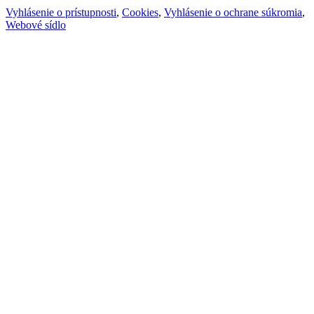
Vyhlásenie o prístupnosti
,
Cookies
,
Vyhlásenie o ochrane súkromia
,
Webové sídlo