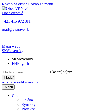
Rovno na obsah
Rovno na menu
Obec
Višňové
+421 415 972 381
urad@visnove.sk
Mapa webu
SK
Slovensky
SK
Slovensky
EN
English
Hľadaný výraz
Hľadať
rozšírené vyhľadávanie
Menu
Obec
Galéria
Symboly
Projekty