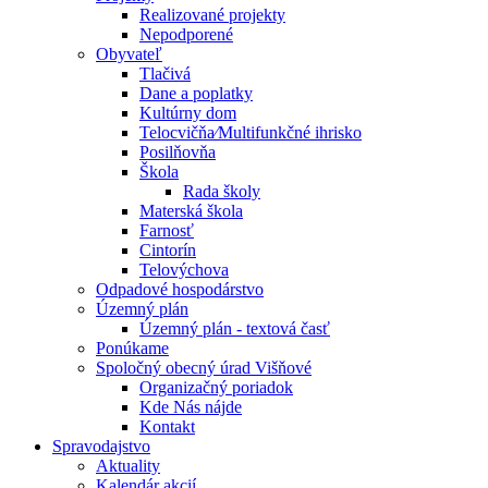
Realizované projekty
Nepodporené
Obyvateľ
Tlačivá
Dane a poplatky
Kultúrny dom
Telocvičňa⁄Multifunkčné ihrisko
Posilňovňa
Škola
Rada školy
Materská škola
Farnosť
Cintorín
Telovýchova
Odpadové hospodárstvo
Územný plán
Územný plán - textová časť
Ponúkame
Spoločný obecný úrad Višňové
Organizačný poriadok
Kde Nás nájde
Kontakt
Spravodajstvo
Aktuality
Kalendár akcií