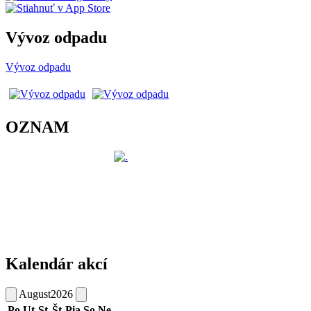
Vývoz odpadu
Vývoz odpadu
OZNAM
Kalendár akcí
August
2026
Po
Ut
St
Št
Pia
So
Ne