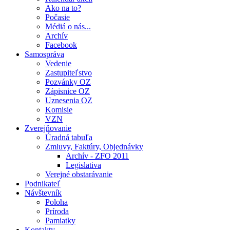
Ako na to?
Počasie
Médiá o nás...
Archív
Facebook
Samospráva
Vedenie
Zastupiteľstvo
Pozvánky OZ
Zápisnice OZ
Uznesenia OZ
Komisie
VZN
Zverejňovanie
Úradná tabuľa
Zmluvy, Faktúry, Objednávky
Archív - ZFO 2011
Legislativa
Verejné obstarávanie
Podnikateľ
Návštevník
Poloha
Príroda
Pamiatky
Kontakty