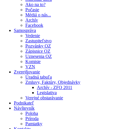
Ako na to?
Počasie
Médiá o nás...
Archív
Facebook
Samospráva
Vedenie
Zastupiteľstvo
Pozvánky OZ
Zápisnice OZ
Uznesenia OZ
Komisie
VZN
Zverejňovanie
Úradná tabuľa
Zmluvy, Faktúry, Objednávky
Archív - ZFO 2011
Legislativa
Verejné obstarávanie
Podnikateľ
Návštevník
Poloha
Príroda
Pamiatky
Kontakty