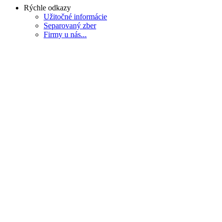
Rýchle odkazy
Užitočné informácie
Separovaný zber
Firmy u nás...