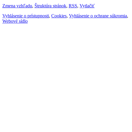
Zmena vzhľadu
,
Štruktúra stránok
,
RSS
,
Vytlačiť
Vyhlásenie o prístupnosti
,
Cookies
,
Vyhlásenie o ochrane súkromia
,
Webové sídlo