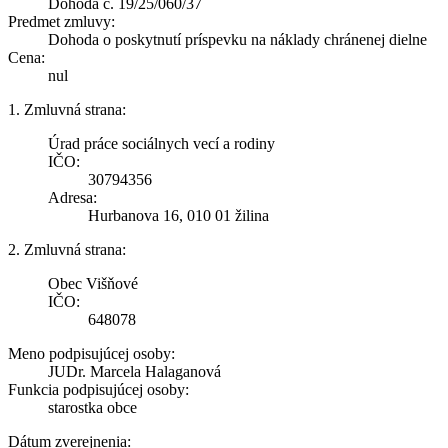
Dohoda č. 19/25/060/37
Predmet zmluvy:
Dohoda o poskytnutí príspevku na náklady chránenej dielne
Cena:
nul
1. Zmluvná strana:
Úrad práce sociálnych vecí a rodiny
IČO:
30794356
Adresa:
Hurbanova 16, 010 01 žilina
2. Zmluvná strana:
Obec Višňové
IČO:
648078
Meno podpisujúcej osoby:
JUDr. Marcela Halaganová
Funkcia podpisujúcej osoby:
starostka obce
Dátum zverejnenia: