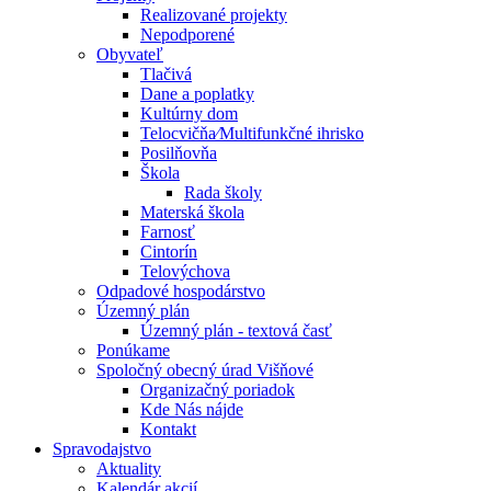
Realizované projekty
Nepodporené
Obyvateľ
Tlačivá
Dane a poplatky
Kultúrny dom
Telocvičňa⁄Multifunkčné ihrisko
Posilňovňa
Škola
Rada školy
Materská škola
Farnosť
Cintorín
Telovýchova
Odpadové hospodárstvo
Územný plán
Územný plán - textová časť
Ponúkame
Spoločný obecný úrad Višňové
Organizačný poriadok
Kde Nás nájde
Kontakt
Spravodajstvo
Aktuality
Kalendár akcií