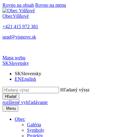
Rovno na obsah
Rovno na menu
Obec
Višňové
+421 415 972 381
urad@visnove.sk
Mapa webu
SK
Slovensky
SK
Slovensky
EN
English
Hľadaný výraz
Hľadať
rozšírené vyhľadávanie
Menu
Obec
Galéria
Symboly
Projekty