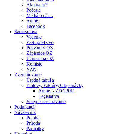
Ako na to?
Počasie
Médiá o nás...
Archív
Facebook
Samospráva
Vedenie
Zastupiteľstvo
Pozvánky OZ
Zápisnice OZ
Uznesenia OZ
Komisie
VZN
Zverejňovanie
Úradná tabuľa
Zmluvy, Faktúry, Objednávky
Archív - ZFO 2011
Legislativa
Verejné obstarávanie
Podnikateľ
Návštevník
Poloha
Príroda
Pamiatky
Kontakty