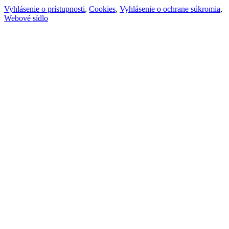
Vyhlásenie o prístupnosti
,
Cookies
,
Vyhlásenie o ochrane súkromia
,
Webové sídlo