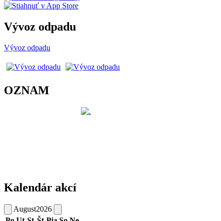
Vývoz odpadu
Vývoz odpadu
OZNAM
Kalendár akcí
August
2026
Po
Ut
St
Št
Pia
So
Ne