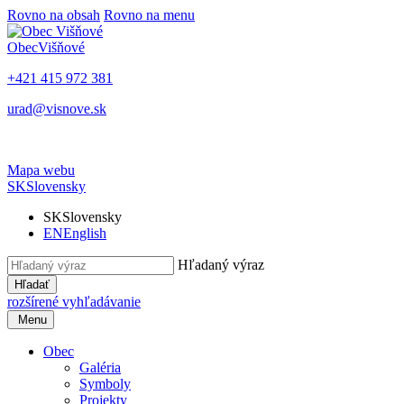
Rovno na obsah
Rovno na menu
Obec
Višňové
+421 415 972 381
urad@visnove.sk
Mapa webu
SK
Slovensky
SK
Slovensky
EN
English
Hľadaný výraz
Hľadať
rozšírené vyhľadávanie
Menu
Obec
Galéria
Symboly
Projekty