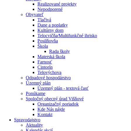
Realizované projekty
Nepodporené
Obyvateľ
Tlačivá
Dane a poplatky
Kultúrny dom
Telocvičňa⁄Multifunkčné ihrisko
Posilňovňa
Škola
Rada školy
Materská škola
Farnosť
Cintorín
Telovýchova
Odpadové hospodárstvo
Územný plán
Územný plán - textová časť
Ponúkame
Spoločný obecný úrad Višňové
Organizačný poriadok
Kde Nás nájde
Kontakt
Spravodajstvo
Aktuality
Kalendár akcií