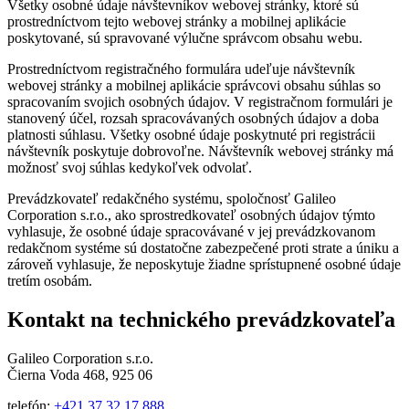
Všetky osobné údaje návštevníkov webovej stránky, ktoré sú
prostredníctvom tejto webovej stránky a mobilnej aplikácie
poskytované, sú spravované výlučne správcom obsahu webu.
Prostredníctvom registračného formulára udeľuje návštevník
webovej stránky a mobilnej aplikácie správcovi obsahu súhlas so
spracovaním svojich osobných údajov. V registračnom formulári je
stanovený účel, rozsah spracovávaných osobných údajov a doba
platnosti súhlasu. Všetky osobné údaje poskytnuté pri registrácii
návštevník poskytuje dobrovoľne. Návštevník webovej stránky má
možnosť svoj súhlas kedykoľvek odvolať.
Prevádzkovateľ redakčného systému, spoločnosť Galileo
Corporation s.r.o., ako sprostredkovateľ osobných údajov týmto
vyhlasuje, že osobné údaje spracovávané v jej prevádzkovanom
redakčnom systéme sú dostatočne zabezpečené proti strate a úniku a
zároveň vyhlasuje, že neposkytuje žiadne sprístupnené osobné údaje
tretím osobám.
Kontakt na technického prevádzkovateľa
Galileo Corporation s.r.o.
Čierna Voda 468, 925 06
telefón:
+421 37 32 17 888