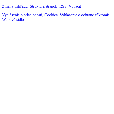
Zmena vzhľadu
,
Štruktúra stránok
,
RSS
,
Vytlačiť
Vyhlásenie o prístupnosti
,
Cookies
,
Vyhlásenie o ochrane súkromia
,
Webové sídlo