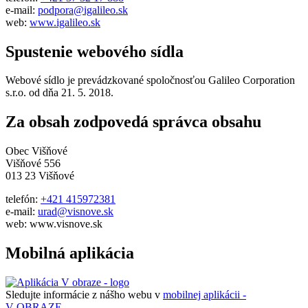
e-mail:
podpora@igalileo.sk
web:
www.igalileo.sk
Spustenie webového sídla
Webové sídlo je prevádzkované spoločnosťou Galileo Corporation
s.r.o. od dňa 21. 5. 2018.
Za obsah zodpovedá správca obsahu
Obec Višňové
Višňové 556
013 23 Višňové
telefón:
+421 415972381
e-mail:
urad@visnove.sk
web: www.visnove.sk
Mobilná aplikácia
Sledujte informácie z nášho webu v
mobilnej aplikácii -
V OBRAZE.