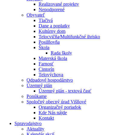
Realizované projekty
Nepodporené
Obyvateľ
Tlačivá
Dane a poplatky
Kultúrny dom
Telocvičňa⁄Multifunkčné ihrisko
Posilňovňa
Škola
Rada školy
Materská škola
Farnosť
Cintorín
Telovýchova
Odpadové hospodárstvo
Územný plán
Územný plán - textová časť
Ponúkame
Spoločný obecný úrad Višňové
Organizačný poriadok
Kde Nás nájde
Kontakt
Spravodajstvo
Aktuality
Kalendár akcií