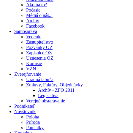
Ako na to?
Počasie
Médiá o nás...
Archív
Facebook
Samospráva
Vedenie
Zastupiteľstvo
Pozvánky OZ
Zápisnice OZ
Uznesenia OZ
Komisie
VZN
Zverejňovanie
Úradná tabuľa
Zmluvy, Faktúry, Objednávky
Archív - ZFO 2011
Legislativa
Verejné obstarávanie
Podnikateľ
Návštevník
Poloha
Príroda
Pamiatky
Kontakty