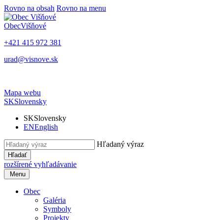
Rovno na obsah
Rovno na menu
Obec
Višňové
+421 415 972 381
urad@visnove.sk
Mapa webu
SK
Slovensky
SK
Slovensky
EN
English
Hľadaný výraz
Hľadať
rozšírené vyhľadávanie
Menu
Obec
Galéria
Symboly
Projekty