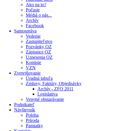
Ako na to?
Počasie
Médiá o nás...
Archív
Facebook
Samospráva
Vedenie
Zastupiteľstvo
Pozvánky OZ
Zápisnice OZ
Uznesenia OZ
Komisie
VZN
Zverejňovanie
Úradná tabuľa
Zmluvy, Faktúry, Objednávky
Archív - ZFO 2011
Legislativa
Verejné obstarávanie
Podnikateľ
Návštevník
Poloha
Príroda
Pamiatky
Kontakty