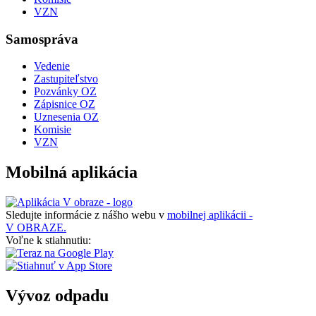
VZN
Samospráva
Vedenie
Zastupiteľstvo
Pozvánky OZ
Zápisnice OZ
Uznesenia OZ
Komisie
VZN
Mobilná aplikácia
Sledujte informácie z nášho webu v
mobilnej aplikácii -
V OBRAZE.
Voľne k stiahnutiu:
Vývoz odpadu