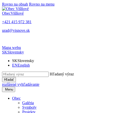
Rovno na obsah
Rovno na menu
Obec
Višňové
+421 415 972 381
urad@visnove.sk
Mapa webu
SK
Slovensky
SK
Slovensky
EN
English
Hľadaný výraz
Hľadať
rozšírené vyhľadávanie
Menu
Obec
Galéria
Symboly
Projekty