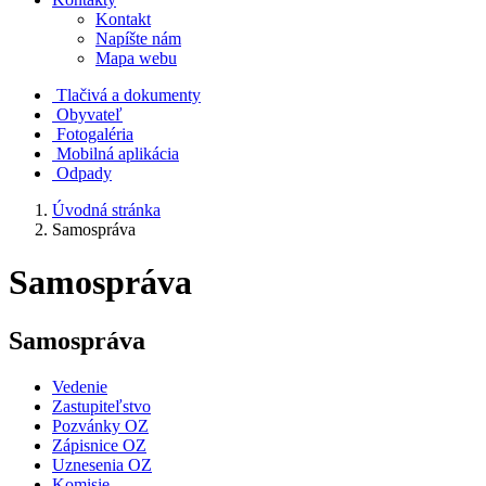
Kontakt
Napíšte nám
Mapa webu
Tlačivá a dokumenty
Obyvateľ
Fotogaléria
Mobilná aplikácia
Odpady
Úvodná stránka
Samospráva
Samospráva
Samospráva
Vedenie
Zastupiteľstvo
Pozvánky OZ
Zápisnice OZ
Uznesenia OZ
Komisie