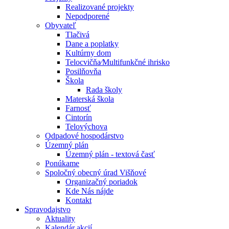
Realizované projekty
Nepodporené
Obyvateľ
Tlačivá
Dane a poplatky
Kultúrny dom
Telocvičňa⁄Multifunkčné ihrisko
Posilňovňa
Škola
Rada školy
Materská škola
Farnosť
Cintorín
Telovýchova
Odpadové hospodárstvo
Územný plán
Územný plán - textová časť
Ponúkame
Spoločný obecný úrad Višňové
Organizačný poriadok
Kde Nás nájde
Kontakt
Spravodajstvo
Aktuality
Kalendár akcií