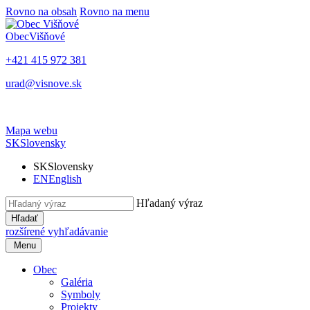
Rovno na obsah
Rovno na menu
Obec
Višňové
+421 415 972 381
urad@visnove.sk
Mapa webu
SK
Slovensky
SK
Slovensky
EN
English
Hľadaný výraz
Hľadať
rozšírené vyhľadávanie
Menu
Obec
Galéria
Symboly
Projekty