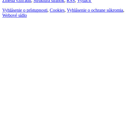
Zmena vzhľadu
,
Štruktúra stránok
,
RSS
,
Vytlačiť
Vyhlásenie o prístupnosti
,
Cookies
,
Vyhlásenie o ochrane súkromia
,
Webové sídlo