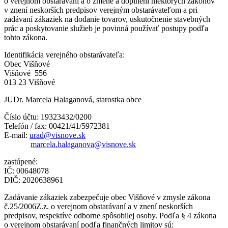
o verejnom obstarávaní a o zmene a doplnení niektorých zákonov
v znení neskorších predpisov verejným obstarávateľom a pri
zadávaní zákaziek na dodanie tovarov, uskutočnenie stavebných
prác a poskytovanie služieb je povinná používať postupy podľa
tohto zákona.
Identifikácia verejného obstarávateľa:
Obec Višňové
Višňové 556
013 23 Višňové
JUDr. Marcela Halaganová, starostka obce
Číslo účtu: 19323432/0200
Telefón / fax: 00421/41/5972381
E-mail:
urad@visnove.sk
marcela.halaganova@visnove.sk
zastúpené:
IČ: 00648078
DIČ: 2020638961
Zadávanie zákaziek zabezpečuje obec Višňové v zmysle zákona
č.25/2006Z.z. o verejnom obstarávaní a v znení neskorších
predpisov, respektíve odborne spôsobilej osoby. Podľa § 4 zákona
o verejnom obstarávaní podľa finančných limitov sú: