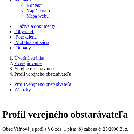
Kontakt
Napíšte nám
Mapa webu
Tlačivá a dokumenty
Obyvateľ
Fotogaléria
Mobilná aplikácia
Odpady
Úvodná stránka
Zverejňovanie
Verejné obstarávanie
Profil verejného obstarávateľa
Profil verejného obstarávateľa
Zákazky
Profil verejného obstarávateľa
Obec Višňové je podľa § 6 ods. 1 písm. b) zákona č. 25/2006 Z. z.