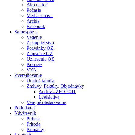
Ako na to?
Počasie
Médiá o nás...
Archív
Facebook
Samospráva
Vedenie
Zastupiteľstvo
Pozvánky OZ
Zápisnice OZ
Uznesenia OZ
Komisie
VZN
Zverejňovanie
Úradná tabuľa
Zmluvy, Faktúry, Objednávky
Archív - ZFO 2011
Legislativa
Verejné obstarávanie
Podnikateľ
Návštevník
Poloha
Príroda
Pamiatky
Kontakty