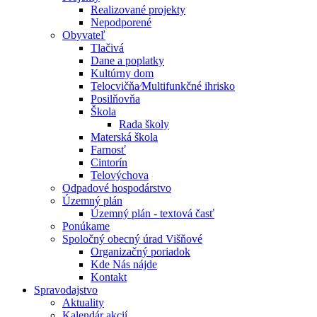
Realizované projekty
Nepodporené
Obyvateľ
Tlačivá
Dane a poplatky
Kultúrny dom
Telocvičňa⁄Multifunkčné ihrisko
Posilňovňa
Škola
Rada školy
Materská škola
Farnosť
Cintorín
Telovýchova
Odpadové hospodárstvo
Územný plán
Územný plán - textová časť
Ponúkame
Spoločný obecný úrad Višňové
Organizačný poriadok
Kde Nás nájde
Kontakt
Spravodajstvo
Aktuality
Kalendár akcií