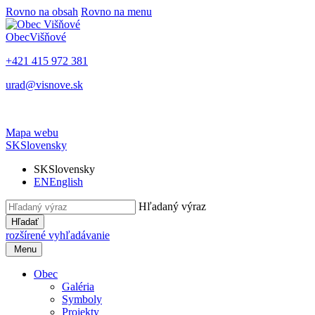
Rovno na obsah
Rovno na menu
Obec
Višňové
+421 415 972 381
urad@visnove.sk
Mapa webu
SK
Slovensky
SK
Slovensky
EN
English
Hľadaný výraz
Hľadať
rozšírené vyhľadávanie
Menu
Obec
Galéria
Symboly
Projekty