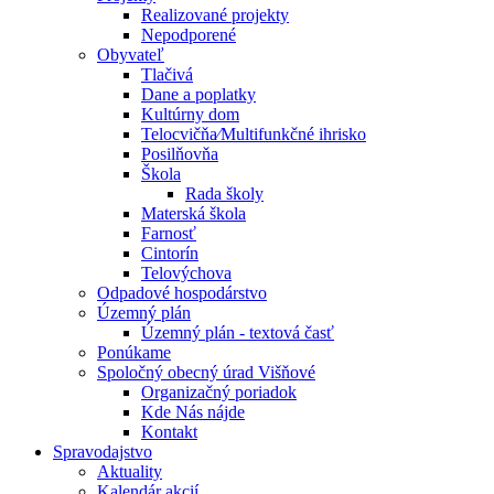
Realizované projekty
Nepodporené
Obyvateľ
Tlačivá
Dane a poplatky
Kultúrny dom
Telocvičňa⁄Multifunkčné ihrisko
Posilňovňa
Škola
Rada školy
Materská škola
Farnosť
Cintorín
Telovýchova
Odpadové hospodárstvo
Územný plán
Územný plán - textová časť
Ponúkame
Spoločný obecný úrad Višňové
Organizačný poriadok
Kde Nás nájde
Kontakt
Spravodajstvo
Aktuality
Kalendár akcií