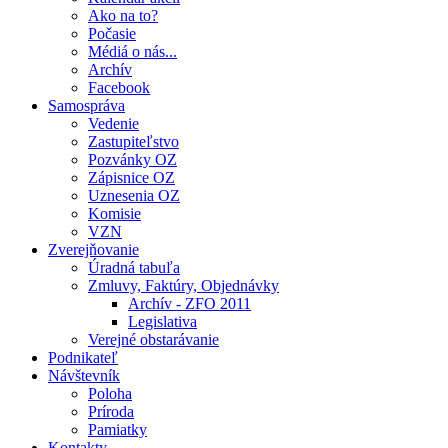
Ako na to?
Počasie
Médiá o nás...
Archív
Facebook
Samospráva
Vedenie
Zastupiteľstvo
Pozvánky OZ
Zápisnice OZ
Uznesenia OZ
Komisie
VZN
Zverejňovanie
Úradná tabuľa
Zmluvy, Faktúry, Objednávky
Archív - ZFO 2011
Legislativa
Verejné obstarávanie
Podnikateľ
Návštevník
Poloha
Príroda
Pamiatky
Kontakty