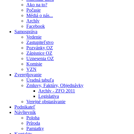
Ako na to?
Počasie
Médiá o nás...
Archív
Facebook
Samospráva
Vedenie
Zastupiteľstvo
Pozvánky OZ
Zápisnice OZ
Uznesenia OZ
Komisie
VZN
Zverejňovanie
Úradná tabuľa
Zmluvy, Faktúry, Objednávky
Archív - ZFO 2011
Legislativa
Verejné obstarávanie
Podnikateľ
Návštevník
Poloha
Príroda
Pamiatky
Kontakty