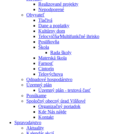
Realizované projekty
Nepodporené
Obyvateľ
Tlačivá
Dane a poplatky
Kultúrny dom
Telocvičňa⁄Multifunkčné ihrisko
Posilňovňa
Škola
Rada školy
Materská škola
Farnosť
Cintorín
Telovýchova
Odpadové hospodárstvo
Územný plán
Územný plán - textová časť
Ponúkame
Spoločný obecný úrad Višňové
Organizačný poriadok
Kde Nás nájde
Kontakt
Spravodajstvo
Aktuality
Kalendár akcií