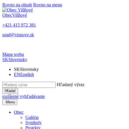
Rovno na obsah
Rovno na menu
Obec
Višňové
+421 415 972 381
urad@visnove.sk
Mapa webu
SK
Slovensky
SK
Slovensky
EN
English
Hľadaný výraz
Hľadať
rozšírené vyhľadávanie
Menu
Obec
Galéria
Symboly
Projekty