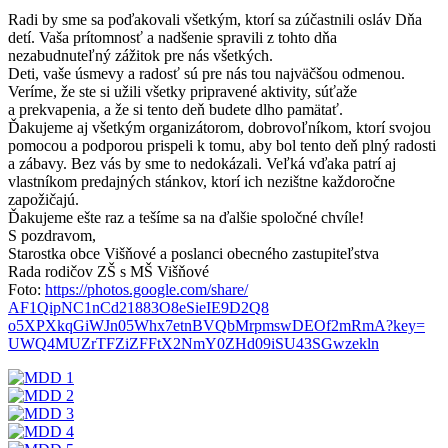
Radi by sme sa poďakovali všetkým, ktorí sa zúčastnili osláv Dňa
detí. Vaša prítomnosť a nadšenie spravili z tohto dňa
nezabudnuteľný zážitok pre nás všetkých.
Deti, vaše úsmevy a radosť sú pre nás tou najväčšou odmenou.
Veríme, že ste si užili všetky pripravené aktivity, súťaže
a prekvapenia, a že si tento deň budete dlho pamätať.
Ďakujeme aj všetkým organizátorom, dobrovoľníkom, ktorí svojou
pomocou a podporou prispeli k tomu, aby bol tento deň plný radosti
a zábavy. Bez vás by sme to nedokázali. Veľká vďaka patrí aj
vlastníkom predajných stánkov, ktorí ich nezištne každoročne
zapožičajú.
Ďakujeme ešte raz a tešíme sa na ďalšie spoločné chvíle!
S pozdravom,
Starostka obce Višňové a poslanci obecného zastupiteľstva
Rada rodičov ZŠ s MŠ Višňové
Foto:
https://photos.google.com/
share/
AF1QipNC1nCd21883O8eSieIE9D2Q8
o5XPXkqGiWJn05Whx7etnBVQbMrpms
wDEOf2mRmA?key=
UWQ4MUZrTFZiZFFtX2NmY0ZHd09iSU
43SGwzekln