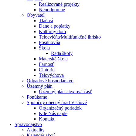
Realizované projekty
Nepodporené
Obyvateľ
Tlačivá
Dane a poplatky
Kultúrny dom
Telocvičňa⁄Multifunkčné ihrisko
Posilňovňa
Škola
Rada školy
Materská škola
Farnosť
Cintorín
Telovýchova
Odpadové hospodárstvo
Územný plán
Územný plán - textová časť
Ponúkame
Spoločný obecný úrad Višňové
Organizačný poriadok
Kde Nás nájde
Kontakt
Spravodajstvo
Aktuality
Kalendár akcií