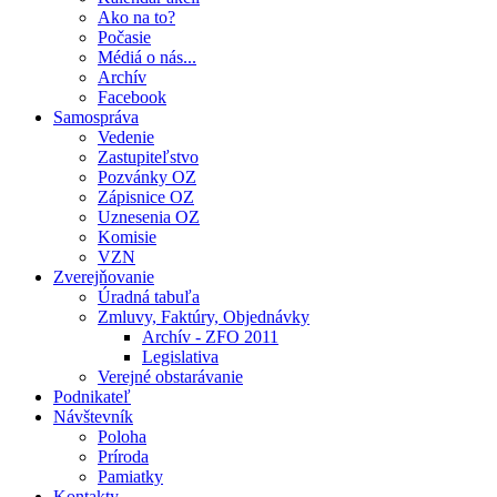
Ako na to?
Počasie
Médiá o nás...
Archív
Facebook
Samospráva
Vedenie
Zastupiteľstvo
Pozvánky OZ
Zápisnice OZ
Uznesenia OZ
Komisie
VZN
Zverejňovanie
Úradná tabuľa
Zmluvy, Faktúry, Objednávky
Archív - ZFO 2011
Legislativa
Verejné obstarávanie
Podnikateľ
Návštevník
Poloha
Príroda
Pamiatky
Kontakty