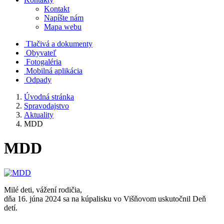
Kontakt
Napíšte nám
Mapa webu
Tlačivá a dokumenty
Obyvateľ
Fotogaléria
Mobilná aplikácia
Odpady
Úvodná stránka
Spravodajstvo
Aktuality
MDD
MDD
Milé deti, vážení rodičia,
dňa 16. júna 2024 sa na kúpalisku vo Višňovom uskutočnil Deň
detí.