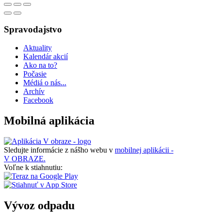
Spravodajstvo
Aktuality
Kalendár akcií
Ako na to?
Počasie
Médiá o nás...
Archív
Facebook
Mobilná aplikácia
Sledujte informácie z nášho webu v
mobilnej aplikácii -
V OBRAZE.
Voľne k stiahnutiu:
Vývoz odpadu