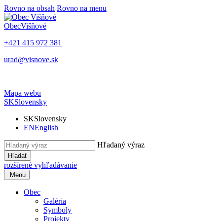
Rovno na obsah
Rovno na menu
Obec
Višňové
+421 415 972 381
urad@visnove.sk
Mapa webu
SK
Slovensky
SK
Slovensky
EN
English
Hľadaný výraz
Hľadať
rozšírené vyhľadávanie
Menu
Obec
Galéria
Symboly
Projekty