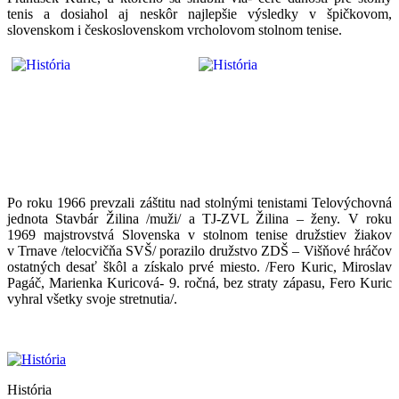
tenis a dosiahol aj neskôr najlepšie výsledky v špičkovom,
slovenskom i československom vrcholovom stolnom tenise.
Po roku 1966 prevzali záštitu nad stolnými tenistami Telovýchovná
jednota Stavbár Žilina /muži/ a TJ-ZVL Žilina – ženy. V roku
1969 majstrovstvá Slovenska v stolnom tenise družstiev žiakov
v Trnave /telocvičňa SVŠ/ porazilo družstvo ZDŠ – Višňové hráčov
ostatných desať škôl a získalo prvé miesto. /Fero Kuric, Miroslav
Pagáč, Marienka Kuricová- 9. ročná, bez straty zápasu, Fero Kuric
vyhral všetky svoje stretnutia/.
História