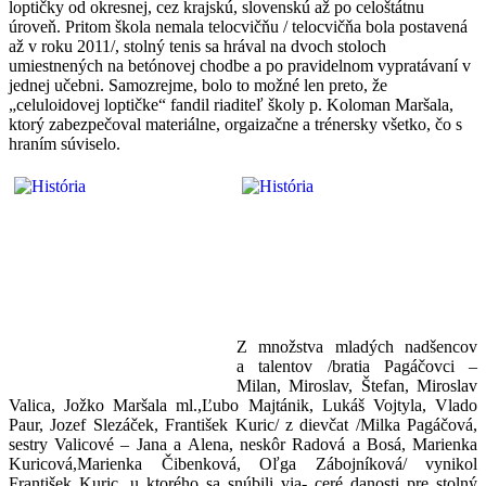
loptičky od okresnej, cez krajskú, slovenskú až po celoštátnu
úroveň. Pritom škola nemala telocvičňu / telocvičňa bola postavená
až v roku 2011/, stolný tenis sa hrával na dvoch stoloch
umiestnených na betónovej chodbe a po pravidelnom vypratávaní v
jednej učebni. Samozrejme, bolo to možné len preto, že
„celuloidovej loptičke“ fandil riaditeľ školy p. Koloman Maršala,
ktorý zabezpečoval materiálne, orgaizačne a trénersky všetko, čo s
hraním súviselo.
Z množstva mladých nadšencov
a talentov /bratia Pagáčovci –
Milan, Miroslav, Štefan, Miroslav
Valica, Jožko Maršala ml.,Ľubo Majtánik, Lukáš Vojtyla, Vlado
Paur, Jozef Slezáček, František Kuric/ z dievčat /Milka Pagáčová,
sestry Valicové – Jana a Alena, neskôr Radová a Bosá, Marienka
Kuricová,Marienka Čibenková, Oľga Zábojníková/ vynikol
František Kuric, u ktorého sa snúbili via- ceré danosti pre stolný