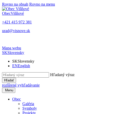
Rovno na obsah
Rovno na menu
Obec
Višňové
+421 415 972 381
urad@visnove.sk
Mapa webu
SK
Slovensky
SK
Slovensky
EN
English
Hľadaný výraz
Hľadať
rozšírené vyhľadávanie
Menu
Obec
Galéria
Symboly
Projekty