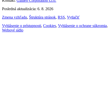
Kontakt:
Galileo Corporation s.r.o.
Posledná aktualizácia: 6. 8. 2026
Zmena vzhľadu
,
Štruktúra stránok
,
RSS
,
Vytlačiť
Vyhlásenie o prístupnosti
,
Cookies
,
Vyhlásenie o ochrane súkromia
,
Webové sídlo