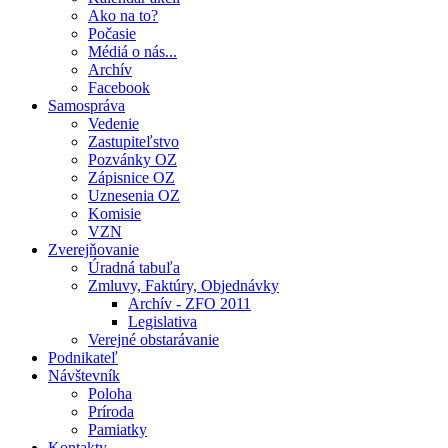
Ako na to?
Počasie
Médiá o nás...
Archív
Facebook
Samospráva
Vedenie
Zastupiteľstvo
Pozvánky OZ
Zápisnice OZ
Uznesenia OZ
Komisie
VZN
Zverejňovanie
Úradná tabuľa
Zmluvy, Faktúry, Objednávky
Archív - ZFO 2011
Legislativa
Verejné obstarávanie
Podnikateľ
Návštevník
Poloha
Príroda
Pamiatky
Kontakty