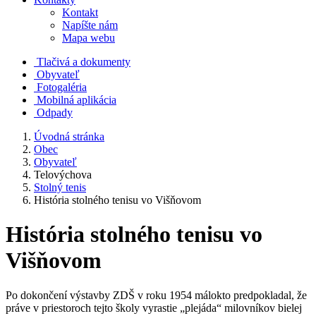
Kontakt
Napíšte nám
Mapa webu
Tlačivá a dokumenty
Obyvateľ
Fotogaléria
Mobilná aplikácia
Odpady
Úvodná stránka
Obec
Obyvateľ
Telovýchova
Stolný tenis
História stolného tenisu vo Višňovom
História stolného tenisu vo
Višňovom
Po dokončení výstavby ZDŠ v roku 1954 málokto predpokladal, že
práve v priestoroch tejto školy vyrastie „plejáda“ milovníkov bielej