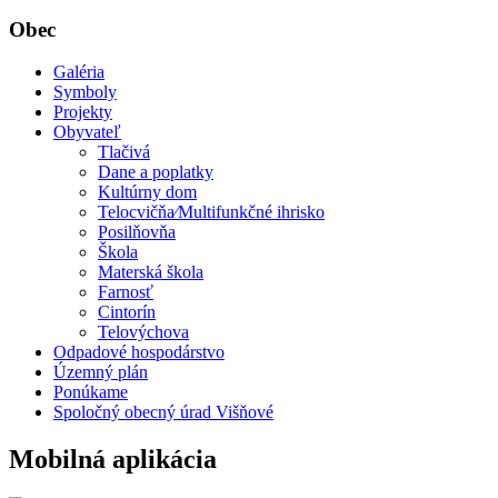
Obec
Galéria
Symboly
Projekty
Obyvateľ
Tlačivá
Dane a poplatky
Kultúrny dom
Telocvičňa⁄Multifunkčné ihrisko
Posilňovňa
Škola
Materská škola
Farnosť
Cintorín
Telovýchova
Odpadové hospodárstvo
Územný plán
Ponúkame
Spoločný obecný úrad Višňové
Mobilná aplikácia