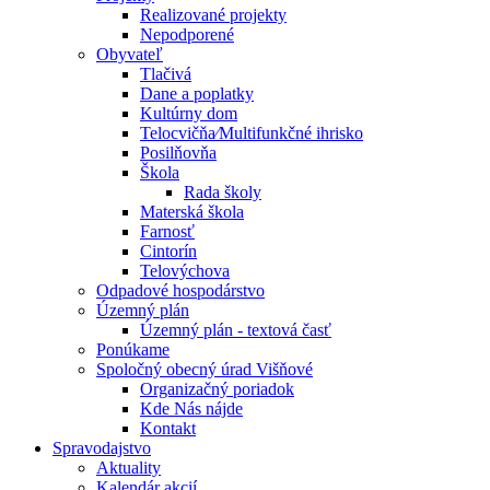
Realizované projekty
Nepodporené
Obyvateľ
Tlačivá
Dane a poplatky
Kultúrny dom
Telocvičňa⁄Multifunkčné ihrisko
Posilňovňa
Škola
Rada školy
Materská škola
Farnosť
Cintorín
Telovýchova
Odpadové hospodárstvo
Územný plán
Územný plán - textová časť
Ponúkame
Spoločný obecný úrad Višňové
Organizačný poriadok
Kde Nás nájde
Kontakt
Spravodajstvo
Aktuality
Kalendár akcií