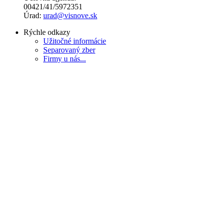
00421/41/5972351
Úrad:
urad@visnove.sk
Rýchle odkazy
Užitočné informácie
Separovaný zber
Firmy u nás...