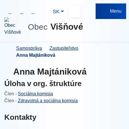
Rovno na obsah
+421 415 972 381
urad@visnove.sk
Slovensky
Menu
SK
Mapa webu
Hľadať
Višňové
Obec
Úvodná stránka
Samospráva
Zastupiteľstvo
Anna Majtániková
Anna Majtániková
Úloha v org. štruktúre
Člen -
Sociálna komisia
Člen -
Zdravotná a sociálna komisia
Kontakty