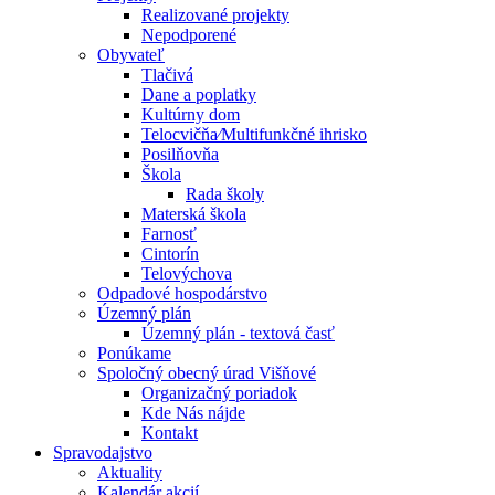
Realizované projekty
Nepodporené
Obyvateľ
Tlačivá
Dane a poplatky
Kultúrny dom
Telocvičňa⁄Multifunkčné ihrisko
Posilňovňa
Škola
Rada školy
Materská škola
Farnosť
Cintorín
Telovýchova
Odpadové hospodárstvo
Územný plán
Územný plán - textová časť
Ponúkame
Spoločný obecný úrad Višňové
Organizačný poriadok
Kde Nás nájde
Kontakt
Spravodajstvo
Aktuality
Kalendár akcií