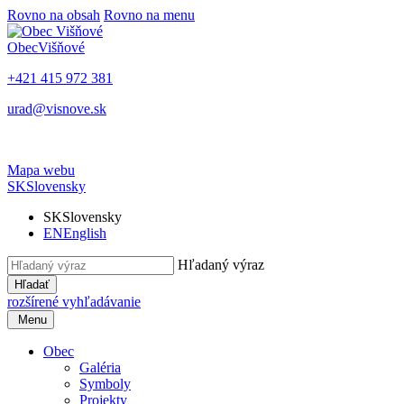
Rovno na obsah
Rovno na menu
Obec
Višňové
+421 415 972 381
urad@visnove.sk
Mapa webu
SK
Slovensky
SK
Slovensky
EN
English
Hľadaný výraz
Hľadať
rozšírené vyhľadávanie
Menu
Obec
Galéria
Symboly
Projekty