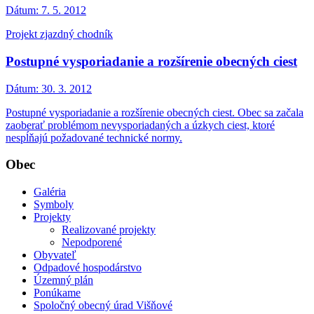
Dátum:
7. 5. 2012
Projekt zjazdný chodník
Postupné vysporiadanie a rozšírenie obecných ciest
Dátum:
30. 3. 2012
Postupné vysporiadanie a rozšírenie obecných ciest. Obec sa začala
zaoberať problémom nevysporiadaných a úzkych ciest, ktoré
nespĺňajú požadované technické normy.
Obec
Galéria
Symboly
Projekty
Realizované projekty
Nepodporené
Obyvateľ
Odpadové hospodárstvo
Územný plán
Ponúkame
Spoločný obecný úrad Višňové