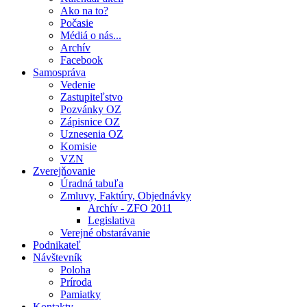
Ako na to?
Počasie
Médiá o nás...
Archív
Facebook
Samospráva
Vedenie
Zastupiteľstvo
Pozvánky OZ
Zápisnice OZ
Uznesenia OZ
Komisie
VZN
Zverejňovanie
Úradná tabuľa
Zmluvy, Faktúry, Objednávky
Archív - ZFO 2011
Legislativa
Verejné obstarávanie
Podnikateľ
Návštevník
Poloha
Príroda
Pamiatky
Kontakty