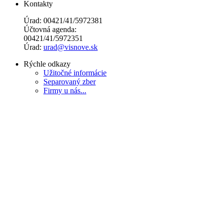
Kontakty
Úrad: 00421/41/5972381
Účtovná agenda:
00421/41/5972351
Úrad:
urad@visnove.sk
Rýchle odkazy
Užitočné informácie
Separovaný zber
Firmy u nás...