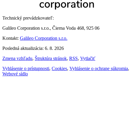
Technický prevádzkovateľ:
Galileo Corporation s.r.o., Čierna Voda 468, 925 06
Kontakt:
Galileo Corporation s.r.o.
Posledná aktualizácia: 6. 8. 2026
Zmena vzhľadu
,
Štruktúra stránok
,
RSS
,
Vytlačiť
Vyhlásenie o prístupnosti
,
Cookies
,
Vyhlásenie o ochrane súkromia
,
Webové sídlo