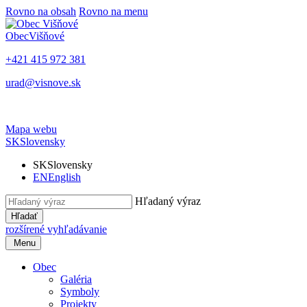
Rovno na obsah
Rovno na menu
Obec
Višňové
+421 415 972 381
urad@visnove.sk
Mapa webu
SK
Slovensky
SK
Slovensky
EN
English
Hľadaný výraz
Hľadať
rozšírené vyhľadávanie
Menu
Obec
Galéria
Symboly
Projekty