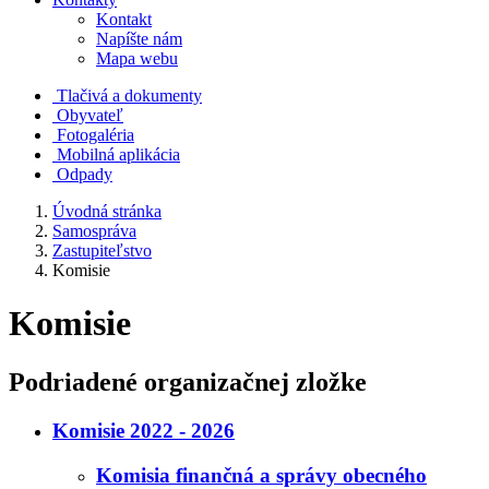
Kontakt
Napíšte nám
Mapa webu
Tlačivá a dokumenty
Obyvateľ
Fotogaléria
Mobilná aplikácia
Odpady
Úvodná stránka
Samospráva
Zastupiteľstvo
Komisie
Komisie
Podriadené organizačnej zložke
Komisie 2022 - 2026
Komisia finančná a správy obecného