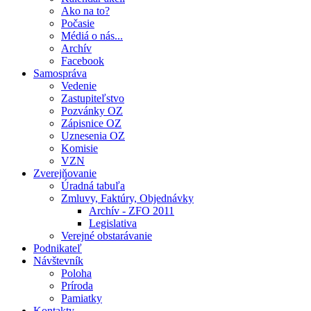
Ako na to?
Počasie
Médiá o nás...
Archív
Facebook
Samospráva
Vedenie
Zastupiteľstvo
Pozvánky OZ
Zápisnice OZ
Uznesenia OZ
Komisie
VZN
Zverejňovanie
Úradná tabuľa
Zmluvy, Faktúry, Objednávky
Archív - ZFO 2011
Legislativa
Verejné obstarávanie
Podnikateľ
Návštevník
Poloha
Príroda
Pamiatky
Kontakty