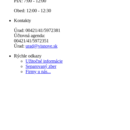
PIA: 7:00 - 12:00
Obed: 12:00 - 12:30
Kontakty
Úrad: 00421/41/5972381
Účtovná agenda:
00421/41/5972351
Úrad:
urad@visnove.sk
Rýchle odkazy
Užitočné informácie
Separovaný zber
Firmy u nás...