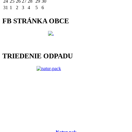
24
25
26
27
28
29
30
31
1
2
3
4
5
6
FB STRÁNKA OBCE
TRIEDENIE ODPADU