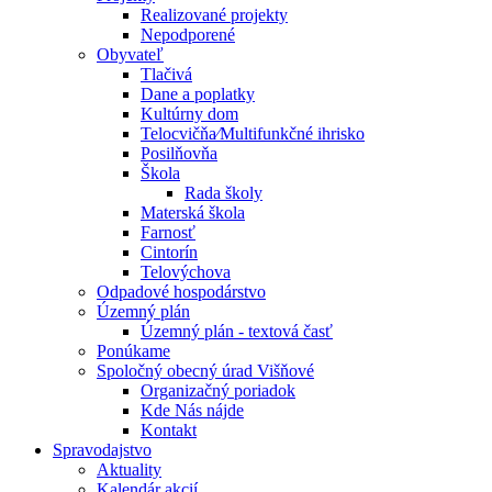
Realizované projekty
Nepodporené
Obyvateľ
Tlačivá
Dane a poplatky
Kultúrny dom
Telocvičňa⁄Multifunkčné ihrisko
Posilňovňa
Škola
Rada školy
Materská škola
Farnosť
Cintorín
Telovýchova
Odpadové hospodárstvo
Územný plán
Územný plán - textová časť
Ponúkame
Spoločný obecný úrad Višňové
Organizačný poriadok
Kde Nás nájde
Kontakt
Spravodajstvo
Aktuality
Kalendár akcií